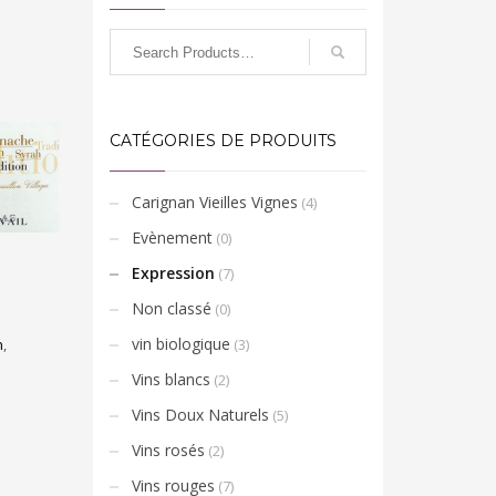
CATÉGORIES DE PRODUITS
Carignan Vieilles Vignes
(4)
Evènement
(0)
Expression
(7)
Non classé
(0)
vin biologique
(3)
n
,
Vins blancs
(2)
Vins Doux Naturels
(5)
Vins rosés
(2)
Vins rouges
(7)