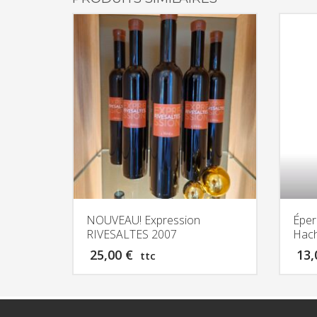
NOUVEAU! Expression
Épe
RIVESALTES 2007
Hach
25,00
€
13
ttc