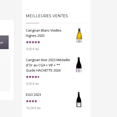
MEILLEURES VENTES
Carignan Blanc Vieilles
Vignes 2025
ue
Note
5.00
9,00
€
sur 5
ttc
Carignan Noir 2023 Médaille
d'Or au CGA + VIF + **
Guide HACHETTE 2026
Note
4.67
9,00
€
sur 5
ttc
EGO 2023
Note
4.00
16,00
€
sur 5
ttc