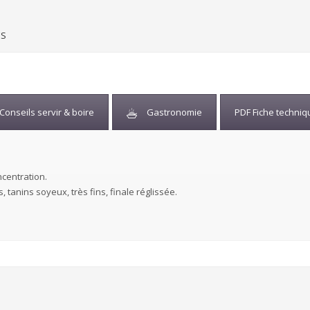
ES
Conseils servir & boire
Gastronomie
PDF Fiche techniq
centration.
, tanins soyeux, très fins, finale réglissée.