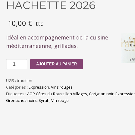
HACHETTE 2026
10,00
€
ttc
Idéal en accompagnement de la cuisine
méditerranéenne, grillades.
quantité
AJOUTER AU PANIER
de
Tradition
UGS :
tradition
2023**
Catégories :
Expression
,
Vins rouges
Guide
Étiquettes :
AOP Côtes du Roussillon Villages
,
Carignan noir
,
Expressio
HACHETTE
Grenaches noirs
,
Syrah
,
Vin rouge
2026