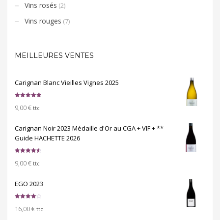
Vins rosés
(2)
Vins rouges
(7)
MEILLEURES VENTES
Carignan Blanc Vieilles Vignes 2025
Note
5.00
9,00
€
sur 5
ttc
Carignan Noir 2023 Médaille d'Or au CGA + VIF + **
Guide HACHETTE 2026
Note
4.67
9,00
€
sur 5
ttc
EGO 2023
Note
4.00
16,00
€
sur 5
ttc