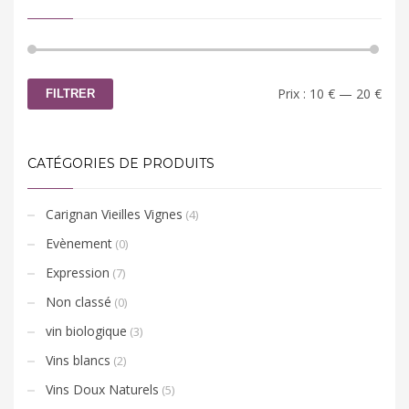
Prix
Prix
Prix :
10 €
—
20 €
FILTRER
min
max
CATÉGORIES DE PRODUITS
Carignan Vieilles Vignes
(4)
Evènement
(0)
Expression
(7)
Non classé
(0)
vin biologique
(3)
Vins blancs
(2)
Vins Doux Naturels
(5)