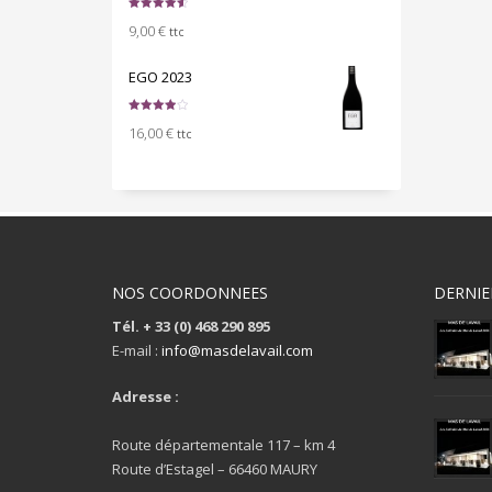
Note
4.67
9,00
€
sur 5
ttc
EGO 2023
Note
4.00
16,00
€
sur 5
ttc
NOS COORDONNEES
DERNIE
Tél. + 33 (0) 468 290 895
E-mail :
info@masdelavail.com
Adresse :
Route départementale 117 – km 4
Route d’Estagel – 66460 MAURY