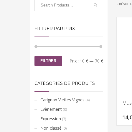
5 RÉSULT
FILTRER PAR PRIX
Prix
Prix
Prix :
10 €
—
70 €
FILTRER
min
max
CATÉGORIES DE PRODUITS
Carignan Vieilles Vignes
(4)
Musc
Evènement
(0)
14,
Expression
(7)
Non classé
(0)