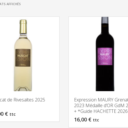
TRIÉ
ATS AFFICHÉS
PAR
PRIX
CROISSANT
at de Rivesaltes 2025
Expression MAURY Grena
2023 Médaille d’OR GdM 
+ *Guide HACHETTE 2026
00
€
ttc
16,00
€
ttc