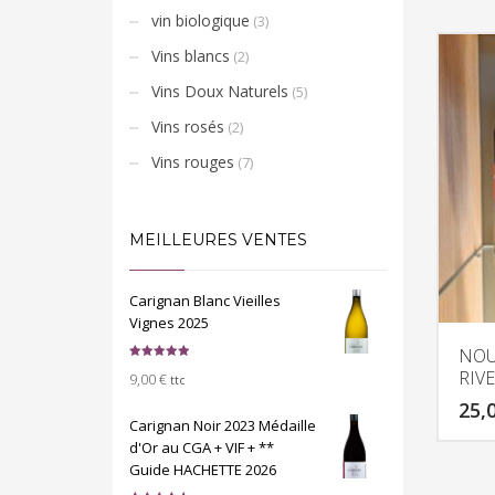
vin biologique
(3)
Vins blancs
(2)
Vins Doux Naturels
(5)
Vins rosés
(2)
Vins rouges
(7)
MEILLEURES VENTES
Carignan Blanc Vieilles
Vignes 2025
NOU
Note
5.00
RIV
9,00
€
sur 5
ttc
25,
Carignan Noir 2023 Médaille
d'Or au CGA + VIF + **
Guide HACHETTE 2026