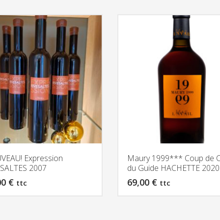
VEAU! Expression
Maury 1999*** Coup de 
ESALTES 2007
du Guide HACHETTE 2020
00
€
69,00
€
ttc
ttc